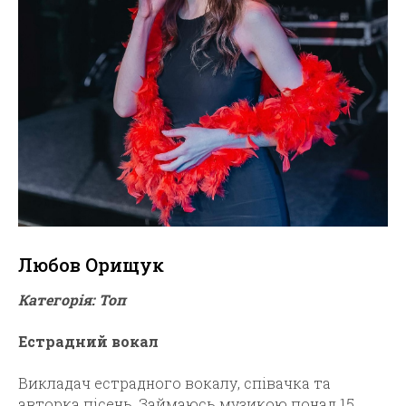
Любов Орищук
Категорія: Топ
Естрадний вокал
Викладач естрадного вокалу, співачка та
авторка пісень. Займаюсь музикою понад 15