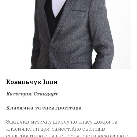
Ковальчук Ілля
Категорія: Стандарт
Класична та електрогітара
Закінчив музичну школу по класу домри та
класичної гітари, самостійно оволодів
електрогітарою та ще поступово вдосконалюю