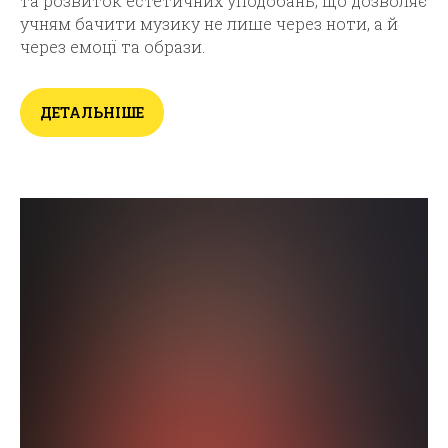
та розвиток естетичних уподобань, що дозволяє
учням бачити музику не лише через ноти, а й
через емоцї та образи.
ДЕТАЛЬНІШЕ