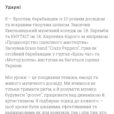
Ударні
Я — Ярослав, барабанщик із 13-річним досвідом
та яскравим творчим шляхом. Закінчив
Хмельницький музичний коледж ім. І.В. Заремби
та КНУТКіТ ім. І.К. Карпенка-Карого за напрямом
«Продюсерство сценічного мистецтва».
Заснував brass-band "Crazy Peppers", грав як
сесійний барабанщик у гуртах «Крізь час» та
«Мотор’ролла», виступав на багатьох сценах
України.
Мої уроки — це поєднання техніки, емоції та
живого музичного досвіду. Ми вчимося не
тільки тримати ритм, а й розуміти музику,
будувати "groove", працювати над динамікою й
артистизмом. Я підбираю підхід до кожного —
щоб уроки були цікавими, ефективними та
надихаючими як для новачків, так і для тих, хто