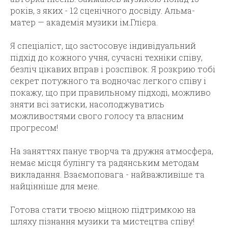
років, з яких - 12 сценічного досвіду. Альма-
матер — академія музики ім.Глієра.
Я спеціаліст, що застосовує індивідуальний
підхід до кожного учня, сучасні техніки співу,
безліч цікавих вправ і розспівок. Я розкрию тобі
секрет потужного та водночас легкого співу і
покажу, що при правильному підході, можливо
зняти всі затиски, насолоджуватись
можливостями свого голосу та власним
прогресом!
На заняттях панує творча та дружня атмосфера,
немає місця булінгу та радянським методам
викладання. Взаємоповага - найважливіше та
найцінніше для мене.
Готова стати твоєю міцною підтримкою на
шляху пізнання музики та мистецтва співу!