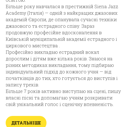
Більше року навчалася в престижній Siena Jazz
Academy (Італія) — одній з найкращих джазових
академій Європи, де опанувала сучасні техніки
джазового та естрадного співу. Зараз
продовжую професійне вдосконалення в
Київській муніципальній академії естрадного і
циркового мистецтва .
Професійно викладаю естрадний вокал
дорослим і дітям вже кілька років. Знаюся на
різних методиках викладання, тому підбираю
індивідуальний підхід до кожного учня — від
початківців до тих, хто готується до виступів і
запису треків.
Більше 7 років активно виступаю на сцені, пишу
власні пісні та допомагаю учням розкривати
свій унікальний голос і сценічну впевненість.
ДЕТАЛЬНІШЕ